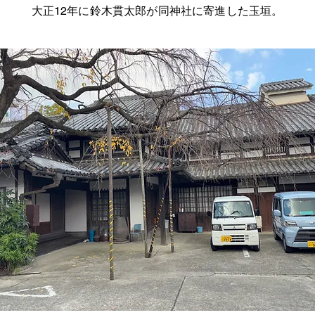
​大正12年に鈴木貫太郎が同神社に寄進した玉垣。