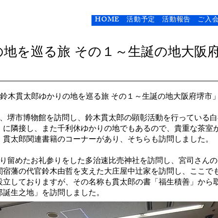
太郎顕彰会
HOME
活動予定
活動報告
ご入
の地を巡る旅 その１～生誕の地大阪
で、「鈴木貫太郎ゆかりの地を巡る旅 その１～生誕の地大阪府堺市
と、堺市博物館を訪問し、鈴木貫太郎の顕彰活動を行っている
）に隣接し、また千利休ゆかりの地でもあるので、貴重な茶室
、貫太郎関連書籍のコーナーがあり、そちらも訪問しました。
取り留めたお礼参りをした多治速比売神社を訪問し、宮司さん
関宿藩の代官鈴木由哲を支えた大庄屋中辻家を訪問し、ここで
設立しておりますが、その名称も貫太郎の書「福生積善」から
郎誕生之地」を訪問しました。