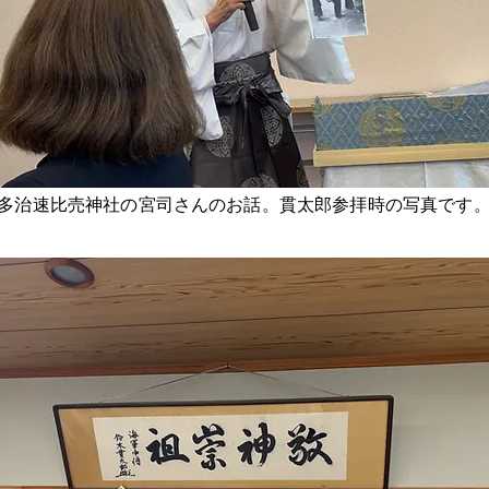
​多治速比売神社の宮司さんのお話。貫太郎参拝時の写真です