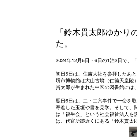
前橋鈴木貫
一般社団法人
「鈴木貫太郎ゆかり
た。
2024年12月5日・6日の1泊2日
初日5日は、住吉大社を参拝したあ
堺市博物館は大山古墳（仁徳天皇陵
貫太郎が生まれた中区の図書館には
翌日6日は、二・二六事件で一命を
寄進した玉垣や書を見学。そして、
は「福生会」という社会福祉法人を
は、代官所跡近くにある「鈴木貫太