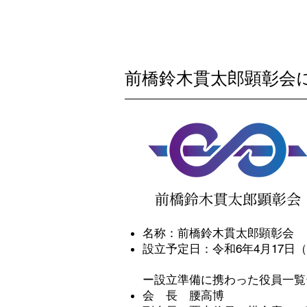
前橋鈴木貫
一般社団法人
前橋鈴木貫太郎顕彰会
名称：前橋鈴木貫太郎顕彰会
設立予定日：令和6年4月17日（
​ー設立準備に携わった役員一覧
会 長 腰高博