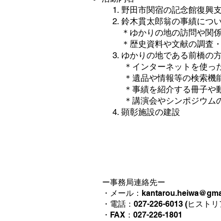
野田市関宿の記念館復興
鈴木貫太郎翁の事績につ
＊ゆかりの地の訪問や関
＊歴史資料や文献の調査
ゆかりの地である前橋の
＊インターネットを使っ
＊遺品や情報等の検索機
＊事績を紹介する冊子や
＊講演会やシンポジウム
顕彰施設の建設
ー事務局連絡先ー
・メール：kantarou.heiwa@gmai
・電話：027-226-6013 (ヒスト
・FAX：027-226-1801