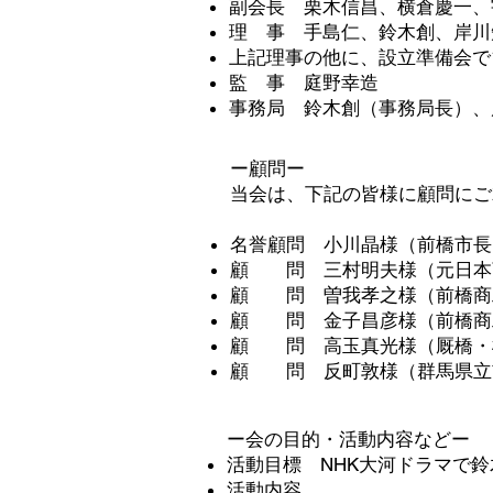
副会長 栗木信昌、横倉慶一、
理 事 手島仁、鈴木創、岸川
上記理事の他に、設立準備会で
監 事 庭野幸造
事務局 鈴木創（事務局長）、
ー顧問ー
当会は、下記の皆様に顧問にご
名誉顧問 小川晶様（前橋市長
顧 問 三村明夫様（元日本
顧 問 曽我孝之様（前橋商
顧 問 金子昌彦様（前橋商
顧 問 高玉真光様（厩橋・
顧 問 反町敦様（群馬県立
ー会の目的・活動内容などー
活動目標 NHK大河ドラマで
活動内容