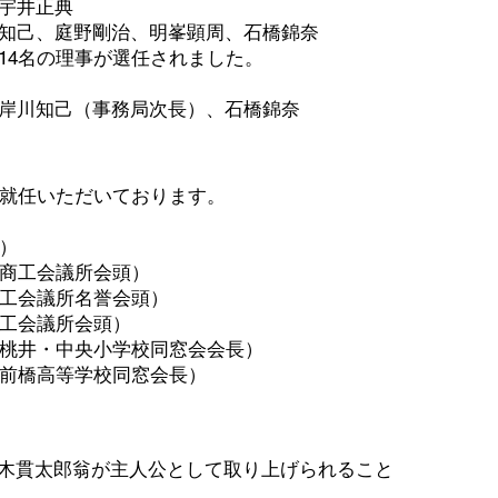
宇井正典
知己、庭野剛治、明峯顕周、石橋錦奈
14名の理事が選任されました。
岸川知己（事務局次長）、石橋錦奈
就任いただいております。
）
商工会議所会頭）
工会議所名誉会頭）
工会議所会頭）
桃井・中央小学校同窓会会長）
前橋高等学校同窓会長）
鈴木貫太郎翁が主人公として取り上げられること