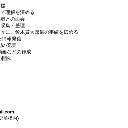
支援
いて理解を深める
係者との面会
・収集・整理
方々に、鈴木貫太郎翁の事績を広める
た情報発信
能の充実
動画などの作成
の開催
l.com
リア前橋内)