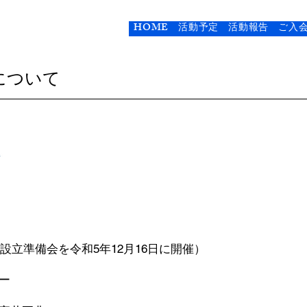
太郎顕彰会
HOME
活動予定
活動報告
ご入
について
設立準備会を令和5年12月16日に開催）
ー